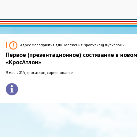
Адрес мероприятия для Положения: sportvokrug.ru/event/859
Первое (презентационное) состязание в новом
«КросАтлон»
9 мая 2015
, кросатлон
, соревнование