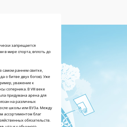
ически запрещается
и в мире спорта, вплоть до
в самом раннем свитке,
да о битве двух богов). Уже
ример, уважение к
ы соперника. В VIII веке
была придумана арена для
авязан на различных
осле школы или ВУЗа. Между
им ассортиментом благ
озяйственных обязательств.
е, что и у обычного