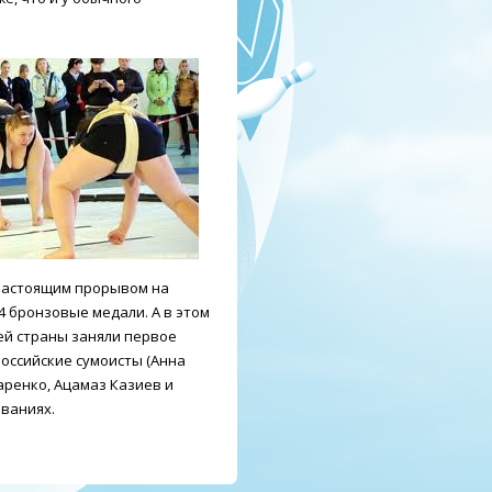
 настоящим прорывом на
4 бронзовые медали. А в этом
й страны заняли первое
оссийские сумоисты (Анна
аренко, Ацамаз Казиев и
ованиях.