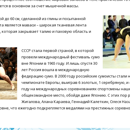
гается в основном за счет мышечной массы.
й до 60 см, сделанной из глины и посыпанной
та является маваси – широкая тканевая лента
), которая закрывает талию и паховую область и
СССР стала первой страной, в которой
провели международный фестиваль сумо
вне Японии в 1965 году. И лишь спустя 30
лет Россия вошла в международную
федерацию сумо. В 2000 году российские сумоисты стали
чемпионате Европы, выиграв 6 золотых, 1 серебряную, и 
году на международных соревнованиях спортсмены наше
общекомандное место, обойдя даже Японию. С этих пор р
Жигалова, Алана Караева, Геннадий Калеткин, Олеся Наз
ровне, что ежегодно подкрепляется медалями на престижных соревн