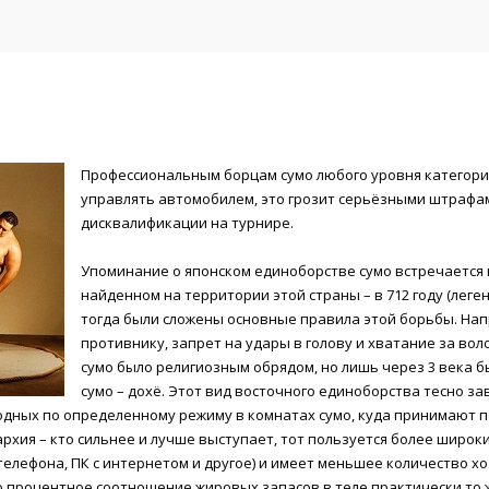
Профессиональным борцам сумо любого уровня категор
управлять автомобилем, это грозит серьёзными штрафам
дисквалификации на турнире.
Упоминание о японском единоборстве сумо встречается 
найденном на территории этой страны – в 712 году (леген
тогда были сложены основные правила этой борьбы. Нап
противнику, запрет на удары в голову и хватание за волос
сумо было религиозным обрядом, но лишь через 3 века 
сумо – дохё. Этот вид восточного единоборства тесно з
одных по определенному режиму в комнатах сумо, куда принимают п
архия – кто сильнее и лучше выступает, тот пользуется более широк
телефона, ПК с интернетом и другое) и имеет меньшее количество х
о процентное соотношение жировых запасов в теле практически то ж