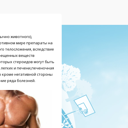
ычно животного),
ортивном мире препараты на
го телосложения, вследствие
прещенных веществ
оторых стероидов могут быть
 легких и печени,печеночная
Но кроме негативной стороны
ние ряда болезней.