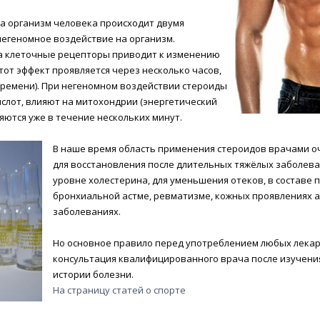
а организм человека происходит двумя
 негеномное воздействие на организм.
на клеточные рецепторы приводит к изменению
тот эффект проявляется через несколько часов,
времени). При негеномном воздействии стероиды
слот, влияют на митохондрии (энергетический
ляются уже в течение нескольких минут.
В наше время область применения стероидов врачами о
для восстановления после длительных тяжёлых заболев
уровне холестерина, для уменьшения отеков, в составе 
бронхиальной астме, ревматизме, кожных проявлениях ал
заболеваниях.
Но основное правило перед употреблением любых лекар
консультация квалифицированного врача после изучени
истории болезни.
На страницу статей о спорте