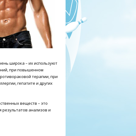
чень широка – их используют
аний, при повышенном
противораковой терапии, при
лергии, гепатите и других
ственных веществ – это
я результатов анализов и