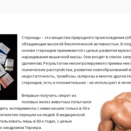
Стероиды – это вещества природного происхождения (об
обладающие высокой биологической активностью. В сп
основе стероидов принимаются с целью развития мужско
наращивания мышечной массы. Они входят в список за
(допингов). Результатом неконтролируемого приема нек
психические расстройства, развитие новообразований в
недостаточность, тромбозы, склерозы и многое другое.
стероидов, есть и положительная – их используют в лече
Впервые получить секрет из
половых желез животных попытался
одить эксперименты с ними начали только в 30-х
десятилетие перешли на людей. В медицинской
ользовать лишь в 60-х годах, с целью
х синдромом Тернера.