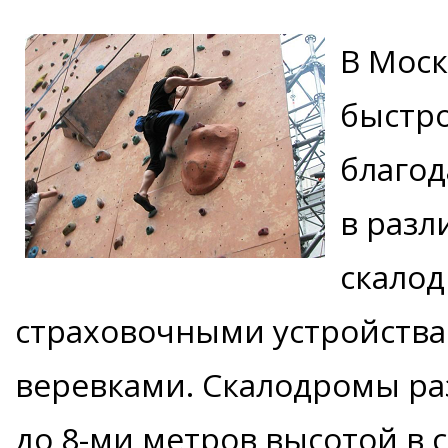
В Моск
быстро
благо
в разл
скало
страховочными устройств
веревками. Скалодромы раз
до 8-ми метров высотой в 