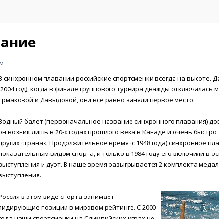
вание
ем
В синхронном плавании российские спортсменки всегда на высоте. 
(2004 год), когда в финале группового турнира дважды отключалась 
Ермаковой и Давыдовой, они все равно заняли первое место.
Водный балет (первоначальное название синхронного плавания) до
он возник лишь в 20-х годах прошлого века в Канаде и очень быстро
других странах. Продолжительное время (с 1948 года) синхронное п
показательным видом спорта, и только в 1984 году его включили в 
выступления и дуэт. В наше время разыгрывается 2 комплекта медал
выступления.
Россия в этом виде спорта занимает
лидирующие позиции в мировом рейтинге. С 2000
года наши спортсменки на Олимпийских играх не