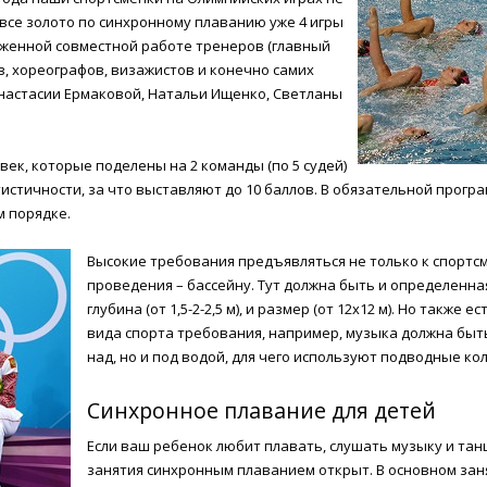
все золото по синхронному плаванию уже 4 игры
аженной совместной работе тренеров (главный
в, хореографов, визажистов и конечно самих
настасии Ермаковой, Натальи Ищенко, Светланы
овек, которые поделены на 2 команды (по 5 судей)
тистичности, за что выставляют до 10 баллов. В обязательной прог
 порядке.
Высокие требования предъявляться не только к спортсм
проведения – бассейну. Тут должна быть и определенная
глубина (от 1,5-2-2,5 м), и размер (от 12х12 м). Но также 
вида спорта требования, например, музыка должна быт
над, но и под водой, для чего используют подводные кол
Синхронное плавание для детей
Если ваш ребенок любит плавать, слушать музыку и танц
занятия синхронным плаванием открыт. В основном зан