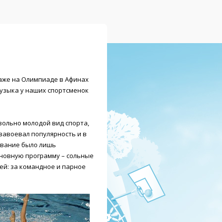
Даже на Олимпиаде в Афинах
музыка у наших спортсменок
вольно молодой вид спорта,
 завоевал популярность и в
лавание было лишь
основную программу – сольные
ей: за командное и парное