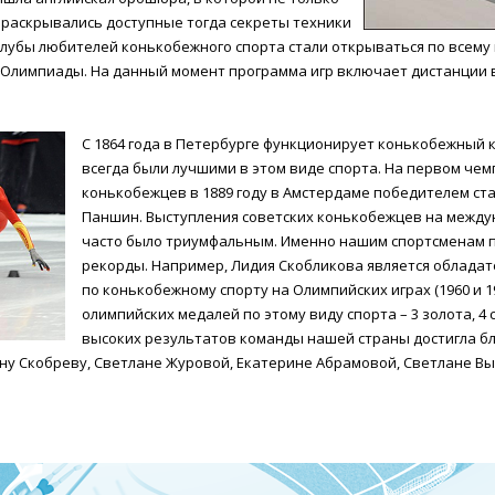
 раскрывались доступные тогда секреты техники
 клубы любителей конькобежного спорта стали открываться по всему м
лимпиады. На данный момент программа игр включает дистанции в 500
С 1864 года в Петербурге функционирует конькобежный 
всегда были лучшими в этом виде спорта. На первом че
конькобежцев в 1889 году в Амстердаме победителем ст
Паншин. Выступления советских конькобежцев на межд
часто было триумфальным. Именно нашим спортсменам
рекорды. Например, Лидия Скобликова является обладат
по конькобежному спорту на Олимпийских играх (1960 и 19
олимпийских медалей по этому виду спорта – 3 золота, 4 
высоких результатов команды нашей страны достигла б
ну Скобреву, Светлане Журовой, Екатерине Абрамовой, Светлане Вы