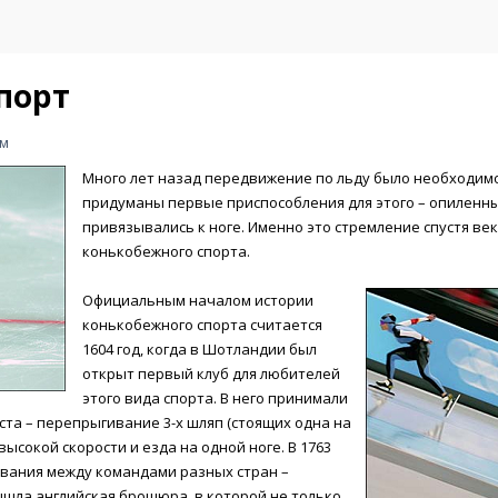
порт
ом
Много лет назад передвижение по льду было необходимо
придуманы первые приспособления для этого – опиленн
привязывались к ноге. Именно это стремление спустя век
конькобежного спорта.
Официальным началом истории
конькобежного спорта считается
1604 год, когда в Шотландии был
открыт первый клуб для любителей
этого вида спорта. В него принимали
ста – перепрыгивание 3-х шляп (стоящих одна на
высокой скорости и езда на одной ноге. В 1763
вания между командами разных стран –
ышла английская брошюра, в которой не только