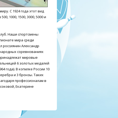
иру. С 1924 года этот вид
, 1000, 1500, 3000, 5000 и
клуб. Наши спортсмены
мпионате мира среди
ал россиянин Александр
ународных соревнованиях
 принадлежат мировые
ельницей 6 золотых медалей
64 года). В копилке России 10
серебра и 3 бронзы. Таких
лагодаря профессионалам в
соковой, Екатерине