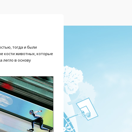
стью, тогда и были
ые кости животных, которые
а легло в основу