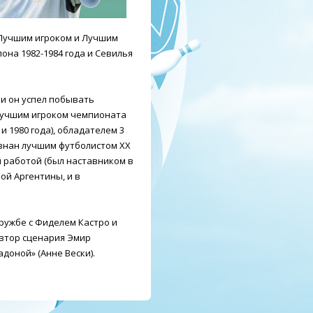
н Лучшим игроком и Лучшим
она 1982-1984 года и Севилья
ни он успел побывать
, Лучшим игроком чемпионата
и 1980 года), обладателем 3
ризнан лучшим футболистом ХХ
й работой (был наставником в
ой Аргентины, и в
дружбе с Фиделем Кастро и
автор сценария Эмир
адоной» (Анне Вески).