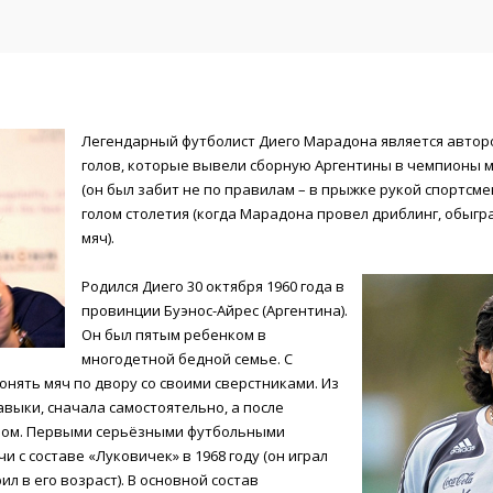
Легендарный футболист Диего Марадона является автор
голов, которые вывели сборную Аргентины в чемпионы мир
(он был забит не по правилам – в прыжке рукой спортсме
голом столетия (когда Марадона провел дриблинг, обыгра
мяч).
Родился Диего 30 октября 1960 года в
провинции Буэнос-Айрес (Аргентина).
Он был пятым ребенком в
многодетной бедной семье. С
онять мяч по двору со своими сверстниками. Из
авыки, сначала самостоятельно, а после
ером. Первыми серьёзными футбольными
с составе «Луковичек» в 1968 году (он играл
ил в его возраст). В основной состав