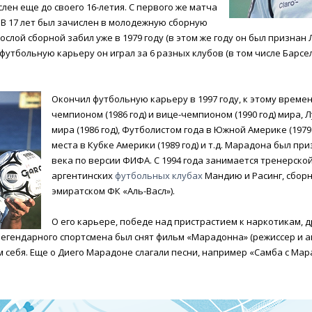
лен еще до своего 16-летия. С первого же матча
В 17 лет был зачислен в молодежную сборную
рослой сборной забил уже в 1979 году (в этом же году он был призна
футбольную карьеру он играл за 6 разных клубов (в том числе Барсел
Окончил футбольную карьеру в 1997 году, к этому време
чемпионом (1986 год) и вице-чемпионом (1990 год) мира
мира (1986 год), Футболистом года в Южной Америке (1979 
места в Кубке Америки (1989 год) и т.д. Марадона был п
века по версии ФИФА. С 1994 года занимается тренерско
аргентинских
футбольных клубах
Мандию и Расинг, сборн
эмиратском ФК «Аль-Васл»).
О его карьере, победе над пристрастием к наркотикам, 
 легендарного спортсмена был снят фильм «Марадонна» (режиссер и 
ам себя. Еще о Диего Марадоне слагали песни, например «Самба с Мар