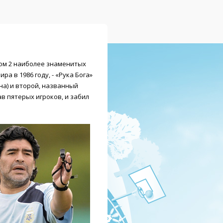
ом 2 наиболее знаменитых
а в 1986 году, - «Рука Бога»
на) и второй, названный
в пятерых игроков, и забил