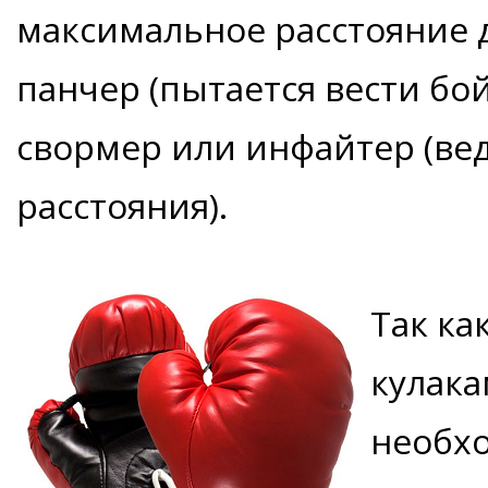
максимальное расстояние д
панчер (пытается вести бо
свормер или инфайтер (вед
расстояния).
Так ка
кулака
необх