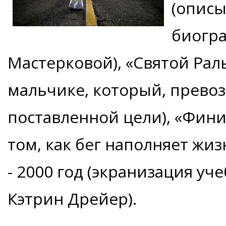
(описы
биогр
Мастерковой), «Святой Раль
мальчике, который, превоз
поставленной цели), «Финиш
том, как бег наполняет жи
- 2000 год (экранизация уч
Кэтрин Дрейер).