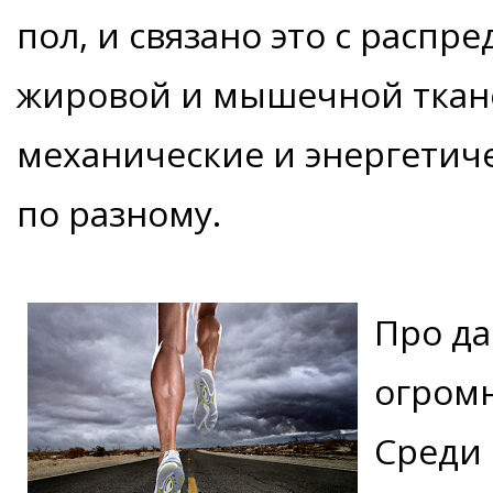
пол, и связано это с распр
жировой и мышечной ткане
механические и энергетич
по разному.
Про да
огромн
Среди 