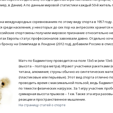
мер, в Дании). А по данным мировой статистики каждый 50-й житель 
а международных соревнованиях по этому виду спорта в 1957 году.
среди населения, у некоторых до сих пор на антресолях хранится н
оссийские спортсмены получили мировое признание относительно не
натах Европы статус профессионалов завоевали давно. Отдельно хоч
бронзу на Олимпиаде в Лондоне (2012 год), добавили Россию в списо
Матч по бадминтону проводится на поле 13х5 м (или 13х6 
(высота – полтора метра). Играют участники ракетками (к
титана, алюминия; струны обычно из синтетических мат
(пластиковые или перьевые). Этот вид спорта отлично п
проводить время с максимальной пользой, ведь бадминт
по тяжести физических нагрузок. За 1 игру участник пробе
суммарная высота прыжков – 1 км. Также эта игра разов
реакции и пространственное мышление.
На страницу статей о спорте