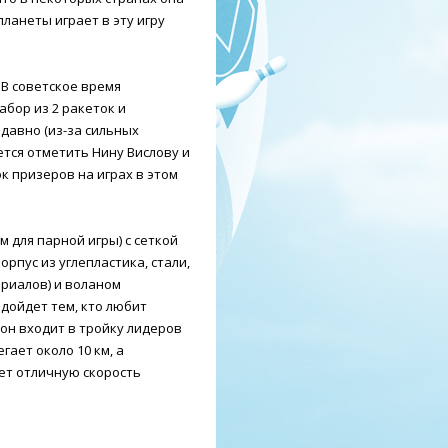
планеты играет в эту игру
 В советское время
абор из 2 ракеток и
давно (из-за сильных
ется отметить Нину Вислову и
к призеров на играх в этом
м для парной игры) с сеткой
орпус из углепластика, стали,
ериалов) и воланом
одойдет тем, кто любит
он входит в тройку лидеров
гает около 10 км, а
ьет отличную скорость