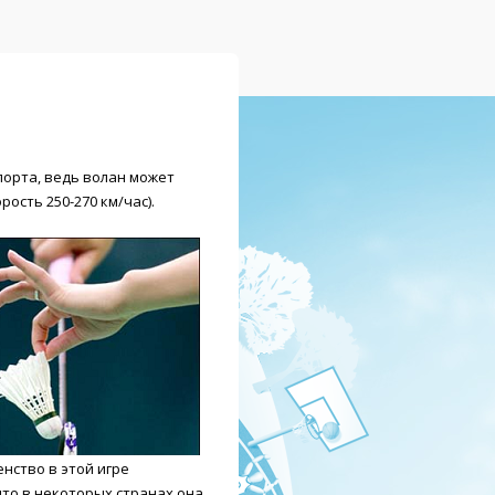
порта, ведь волан может
рость 250-270 км/час).
нство в этой игре
что в некоторых странах она