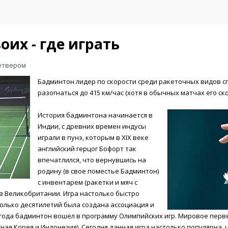
их - где играть
четвером
Бадминтон лидер по скорости среди ракеточных видов с
разогнаться до 415 км/час (хотя в обычных матчах его ско
История бадминтона начинается в
Индии, с древних времен индусы
играли в пунэ, которым в XIX веке
английский герцог Бофорт так
впечатлился, что вернувшись на
родину (в свое поместье Бадминтон)
с инвентарем (ракетки и мяч с
 в Великобритании. Игра настолько быстро
колько десятилетий была создана ассоциация и
2 года бадминтон вошел в программу Олимпийских игр. Мировое перве
ая Корея и Индонезия). Сегодня данная игра настолько популярна, 