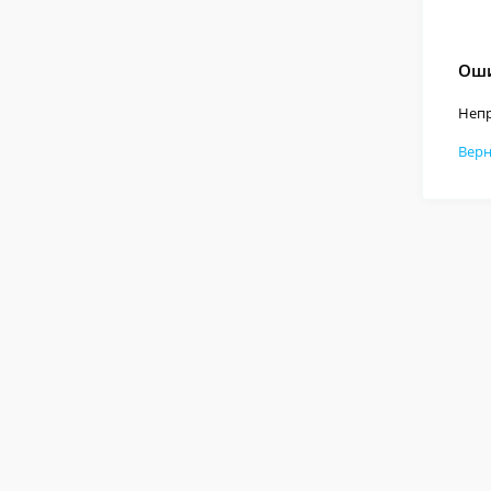
Оши
Непр
Верн