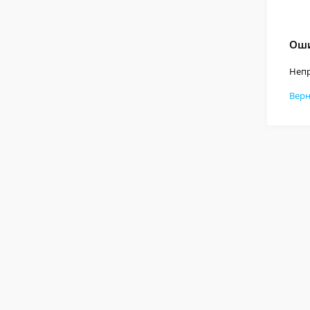
Оши
Непр
Верн