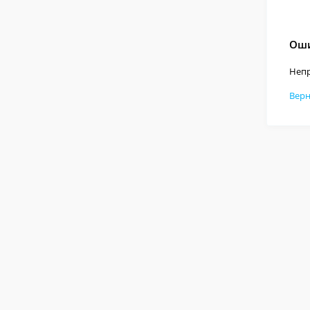
Оши
Непр
Верн