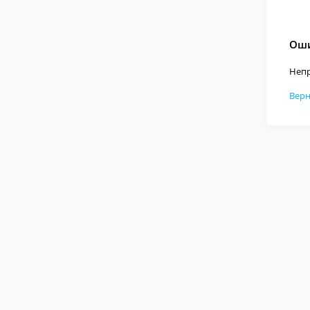
Оши
Непр
Верн