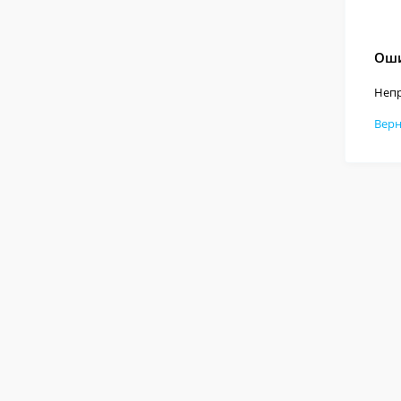
Оши
Непр
Верн