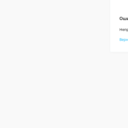
Оши
Непр
Верн