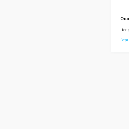
Оши
Непр
Верн