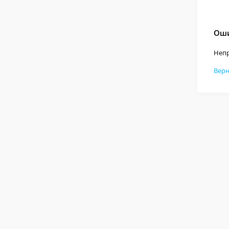
Оши
Непр
Верн