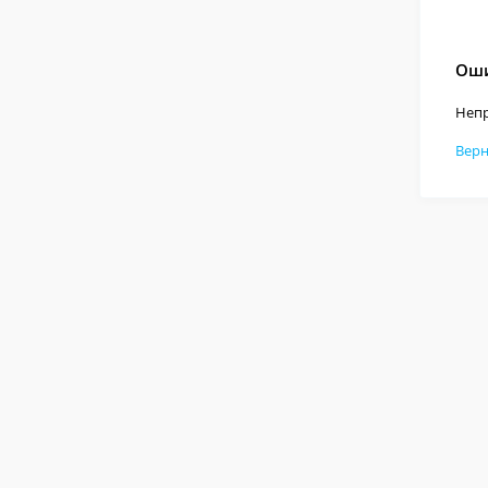
Оши
Непр
Верн