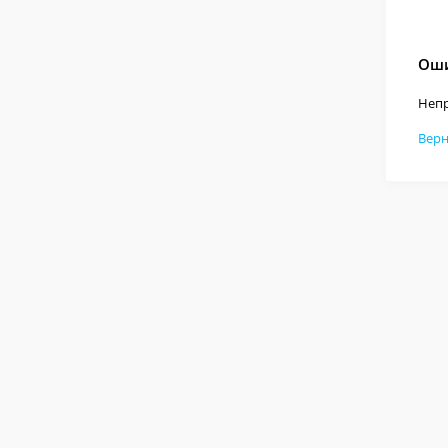
Оши
Непр
Верн