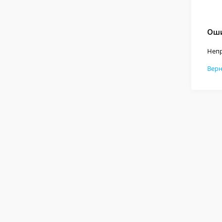
Оши
Непр
Верн