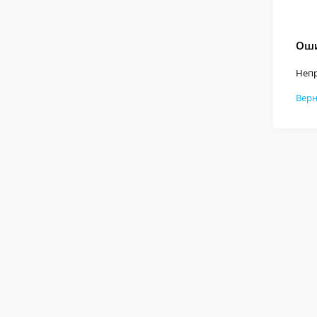
Оши
Непр
Верн