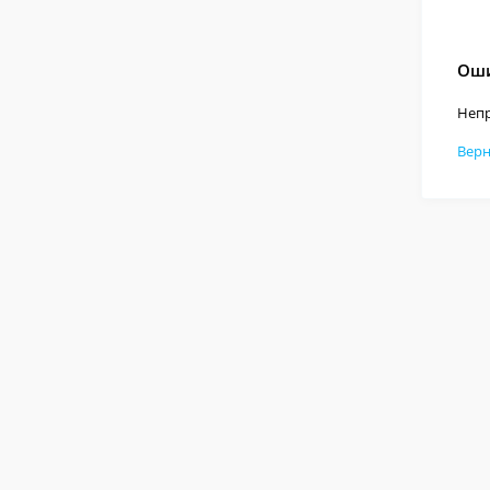
Оши
Непр
Верн