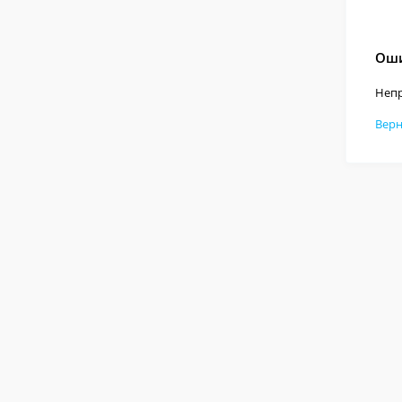
Оши
Непр
Верн