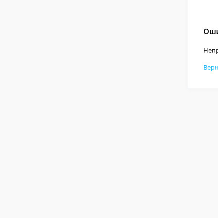
Оши
Непр
Верн