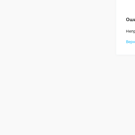
Оши
Непр
Верн