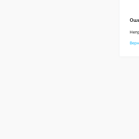
Оши
Непр
Верн