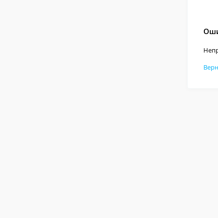
Оши
Непр
Верн