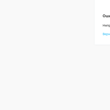
Оши
Непр
Верн