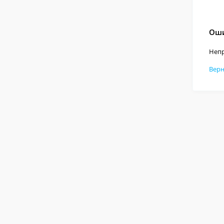
Оши
Непр
Верн