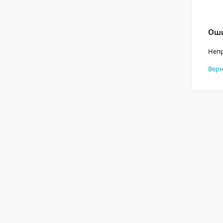
Оши
Непр
Верн