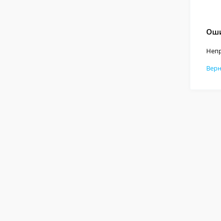
Оши
Непр
Верн