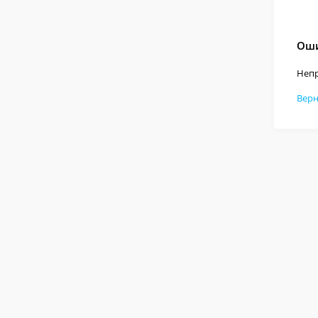
Оши
Непр
Верн