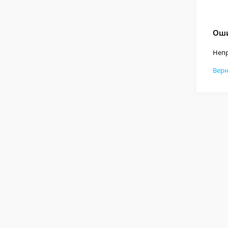
Оши
Непр
Верн