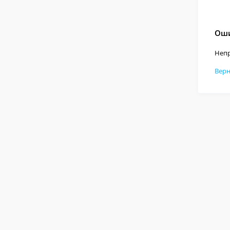
Оши
Непр
Верн