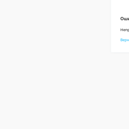
Оши
Непр
Верн