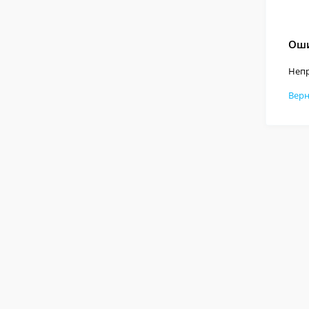
Оши
Непр
Верн