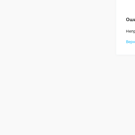
Оши
Непр
Верн