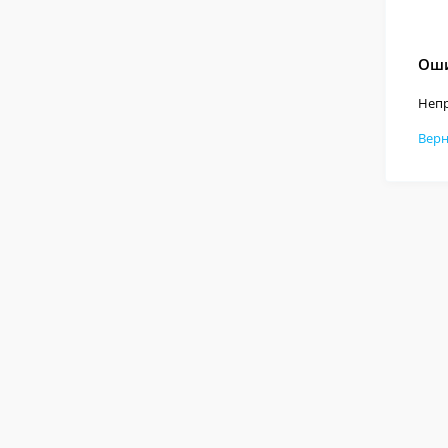
Оши
Непр
Верн