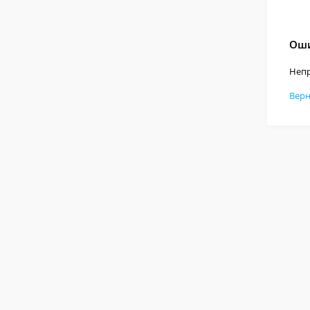
Оши
Непр
Верн