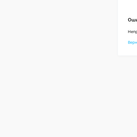
Оши
Непр
Верн