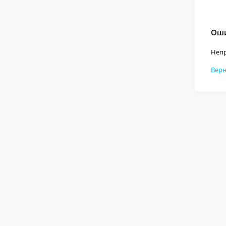
Оши
Непр
Верн