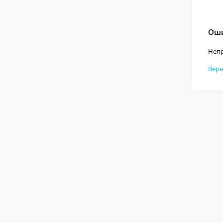
Оши
Непр
Верн