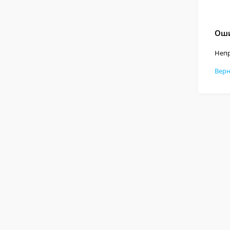
Оши
Непр
Верн