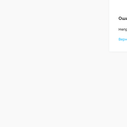
Оши
Непр
Верн