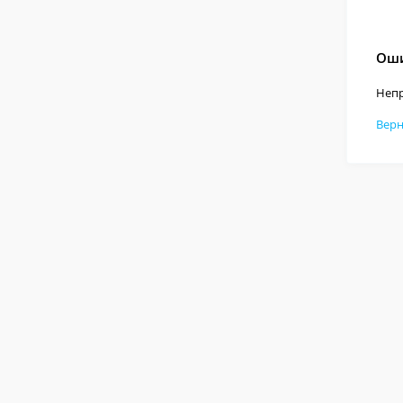
Оши
Непр
Верн