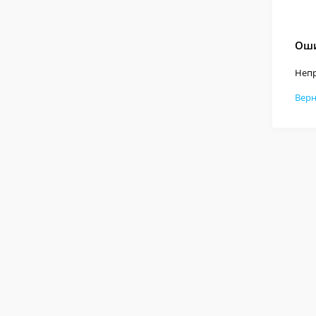
Оши
Непр
Верн