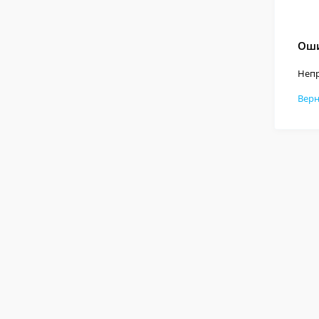
Оши
Непр
Верн