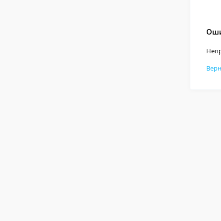
Оши
Непр
Верн