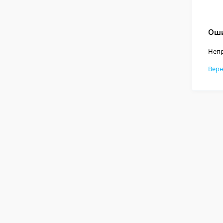
Оши
Непр
Верн